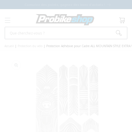
ET PASSER
Cumulez des points, gagnez des bons d'achats !
AU
CONTENU
Panier
Que cherchez-vous ?
Accueil
|
Protection du vélo
|
Protection Adhésive pour Cadre ALL MOUNTAIN STYLE EXTRA 
PASSER AUX
INFORMATIONS
PRODUITS