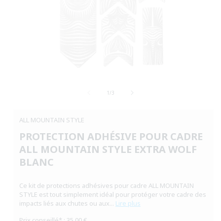
Ouvrir
le
de
média
1
/
3
1
dans
une
ALL MOUNTAIN STYLE
fenêtre
modale
PROTECTION ADHÉSIVE POUR CADRE
ALL MOUNTAIN STYLE EXTRA WOLF
BLANC
Ce kit de protections adhésives pour cadre ALL MOUNTAIN
STYLE est tout simplement idéal pour protéger votre cadre des
impacts liés aux chutes ou aux...
Lire plus
Prix conseillé* : 35,00 €