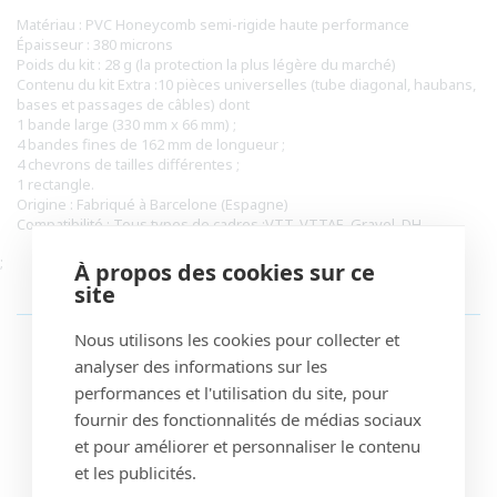
Matériau : PVC Honeycomb semi-rigide haute performance
Épaisseur : 380 microns
Poids du kit : 28 g (la protection la plus légère du marché)
Contenu du kit Extra :10 pièces universelles (tube diagonal, haubans,
bases et passages de câbles) dont
1 bande large (330 mm x 66 mm) ;
4 bandes fines de 162 mm de longueur ;
4 chevrons de tailles différentes ;
1 rectangle.
Origine : Fabriqué à Barcelone (Espagne)
Compatibilité : Tous types de cadres :VTT, VTTAE, Gravel, DH
;
À propos des cookies sur ce
site
VOUS POURRIEZ ÉGALEMENT AIMER
Nous utilisons les cookies pour collecter et
analyser des informations sur les
performances et l'utilisation du site, pour
fournir des fonctionnalités de médias sociaux
et pour améliorer et personnaliser le contenu
et les publicités.