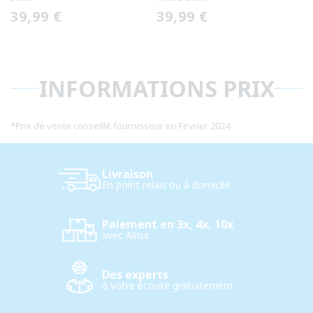
Prix
39,99 €
Prix
39,99 €
habituel
habituel
INFORMATIONS PRIX
*
Prix de vente conseillé fournisseur en Fevrier 2024
Livraison
En point relais ou à domicile
Paiement en 3x, 4x, 10x
avec Alma
Des experts
à votre écoute gratuitement