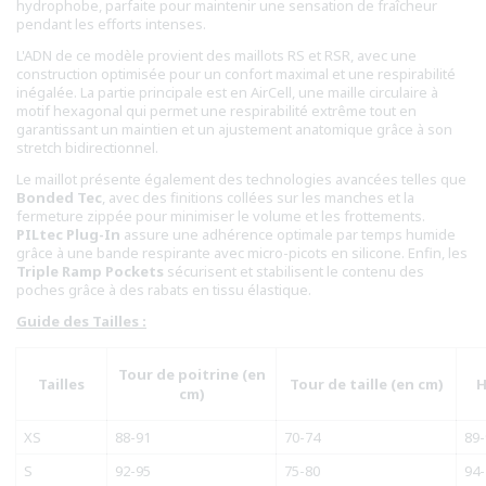
hydrophobe, parfaite pour maintenir une sensation de fraîcheur
pendant les efforts intenses.
L'ADN de ce modèle provient des maillots RS et RSR, avec une
construction optimisée pour un confort maximal et une respirabilité
inégalée. La partie principale est en AirCell, une maille circulaire à
motif hexagonal qui permet une respirabilité extrême tout en
garantissant un maintien et un ajustement anatomique grâce à son
stretch bidirectionnel.
Le maillot présente également des technologies avancées telles que
Bonded Tec
, avec des finitions collées sur les manches et la
fermeture zippée pour minimiser le volume et les frottements.
PILtec Plug-In
assure une adhérence optimale par temps humide
grâce à une bande respirante avec micro-picots en silicone. Enfin, les
Triple Ramp Pockets
sécurisent et stabilisent le contenu des
poches grâce à des rabats en tissu élastique.
Guide des Tailles :
Tour de poitrine (en
Tailles
Tour de taille (en cm)
H
cm)
XS
88-91
70-74
89-
S
92-95
75-80
94-