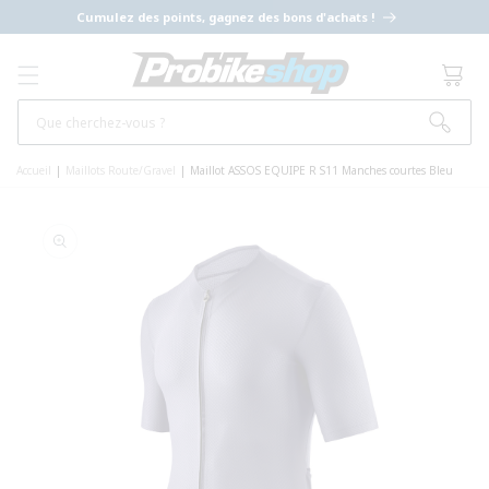
ET PASSER
Cumulez des points, gagnez des bons d'achats !
AU
CONTENU
Panier
Que cherchez-vous ?
Accueil
|
Maillots Route/Gravel
|
Maillot ASSOS EQUIPE R S11 Manches courtes Bleu
PASSER AUX
INFORMATIONS
PRODUITS