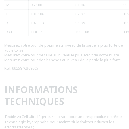
M
96-100
81-86
99-
L
101-106
87-92
105
XL
107-113
93-99
109
XXL
114-121
100-106
115
Mesurez votre tour de poitrine au niveau de la partie la plus forte de
votre torse.
Mesurez votre tour de taille au niveau le plus étroit de votre buste.
Mesurez votre tour des hanches au niveau de la partie la plus forte.
Ref: 9925846368605
INFORMATIONS
TECHNIQUES
Textile AirCell ultra léger et respirant pour une respirabilité extrême ;
Technologie hydrophobe pour maintenir la fraîcheur durant les
efforts intenses ;