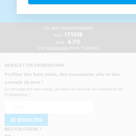
Des experts
à votre écoute gratuitement
Les avis consommateurs
171038
Avis :
4.7/5
Note :
Voir
tous les avis
clients Trustpilot
NEWSLETTER PROBIKESHOP
Profitez des bons plans, des nouveautés vélo et des
conseils de pros !
En renseignant mon email, j'accepte de recevoir les newsletter de
Probikeshop.
JE M'INSCRIS
BESOIN D'AIDE ?