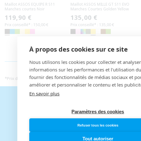
Maillot ASSOS EQUIPE R S11
Maillot ASSOS MILLE GT S11 EVO
Manches courtes Noir
Manches Courtes Golden Yellow
Prix
119,90 €
Prix
135,00 €
Prix conseillé* : 150,00 €
Prix conseillé* : 135,00 €
habituel
habituel
À propos des cookies sur ce site
INFORMATIONS PRIX
Nous utilisons les cookies pour collecter et analyse
informations sur les performances et l'utilisation du
fournir des fonctionnalités de médias sociaux et po
*
Prix de vente conseillé fournisseur en Janvier 2025
améliorer et personnaliser le contenu et les publicit
En savoir plus
Livraison
En point relais ou à domicile
Paramètres des cookies
Paiement en 3x, 4x, 10x
Refuser tous les cookies
avec Alma
Tout autoriser