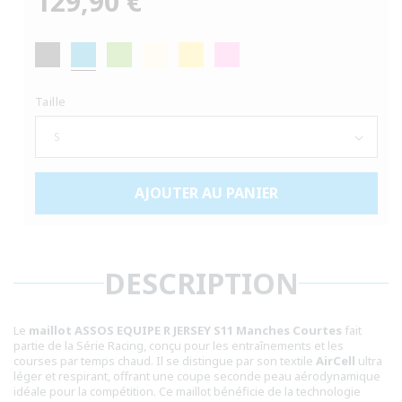
129,90 €
habituel
Taille
AJOUTER AU PANIER
DESCRIPTION
Le
maillot ASSOS EQUIPE R JERSEY S11 Manches Courtes
fait
partie de la Série Racing, conçu pour les entraînements et les
courses par temps chaud. Il se distingue par son textile
AirCell
ultra
léger et respirant, offrant une coupe seconde peau aérodynamique
idéale pour la compétition. Ce maillot bénéficie de la technologie