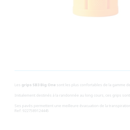
Ouvrir
le
média
1
dans
une
fenêtre
modale
Les
grips SB3 Big One
sont les plus confortables de la gamme d
Initialement destinés à la randonnée au long cours, ces grips son
Ses pavés permettent une meilleure évacuation de la transpiratio
Ref: 9227589124445