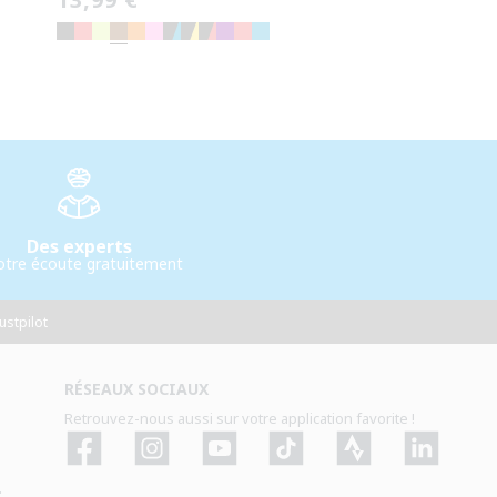
habituel
Des experts
otre écoute gratuitement
ustpilot
RÉSEAUX SOCIAUX
Retrouvez-nous aussi sur votre application favorite !
Facebook
Instagram
YouTube
TikTok
Strava
Strava
.