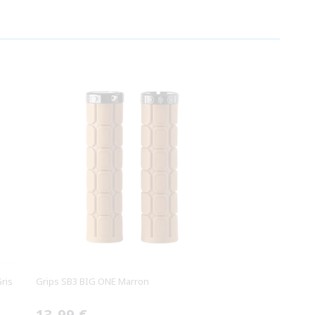
ris
Grips SB3 BIG ONE Marron
Prix
13,99 €