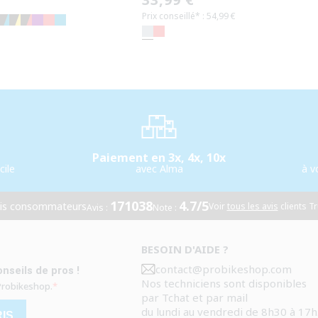
Prix conseillé* : 54,99 €
habituel
Paiement en 3x, 4x, 10x
cile
avec Alma
à v
171038
4.7/5
vis consommateurs
Voir
tous les avis
clients Tr
Avis :
Note :
BESOIN D'AIDE ?
contact@probikeshop.com
nseils de pros !
Nos techniciens sont disponibles
 Probikeshop.
par Tchat et par mail
du lundi au vendredi de 8h30 à 17h
RIS