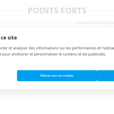
POINTS FORTS
Évacuation de la transpi
ce site
cter et analyser des informations sur les performances et l'utilisa
INFORMATIONS TECHNIQUE
 pour améliorer et personnaliser le contenu et les publicités.
Refuser tous les cookies