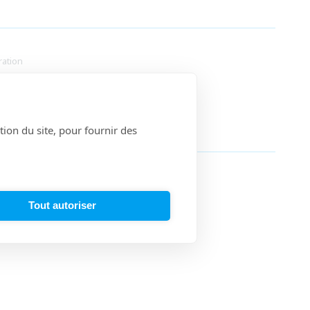
ration
tion du site, pour fournir des
S
Tout autoriser