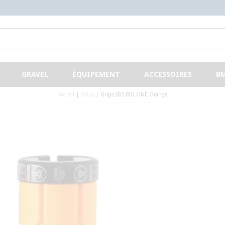
Cumulez des points, gagnez des bons d'achats !
GRAVEL
ÉQUIPEMENT
ACCESSOIRES
B
Accueil
|
Grips
|
Grips SB3 BIG ONE Orange