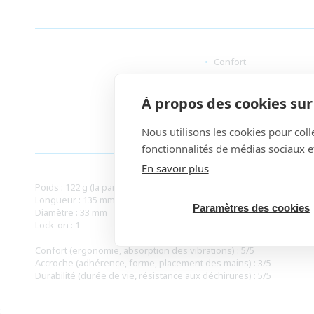
Confort
Durabilité
À propos des cookies sur 
Nous utilisons les cookies pour colle
fonctionnalités de médias sociaux et
En savoir plus
Poids : 122 g (la paire avec lock-on)
Longueur : 135 mm
Paramètres des cookies
Diamètre : 33 mm
Lock-on : 1
Confort (ergonomie, absorption des vibrations) : 5/5
Accroche (adhérence, forme, placement des mains) : 3/5
Durabilité (durée de vie, résistance aux déchirures) : 5/5
;