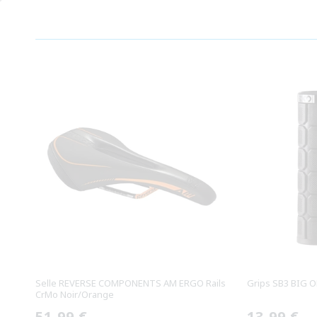
Selle REVERSE COMPONENTS AM ERGO Rails
Grips SB3 BIG O
CrMo Noir/Orange
Prix
51,99 €
Prix
13,99 €