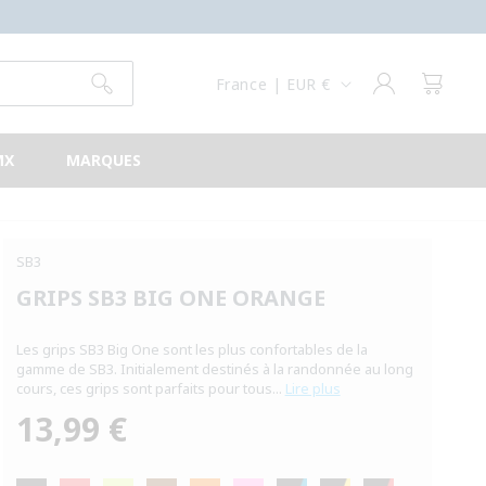
/
R
É
Connexion
Panier
France | EUR €
G
I
MX
MARQUES
O
N
SB3
GRIPS SB3 BIG ONE ORANGE
Les grips SB3 Big One sont les plus confortables de la
gamme de SB3. Initialement destinés à la randonnée au long
cours, ces grips sont parfaits pour tous...
Lire plus
13,99 €
Prix
habituel