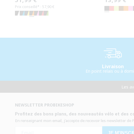
Prix conseillé* : 57,90 €
habituel
habituel
Livraison
En point relais ou à domi
Les a
NEWSLETTER PROBIKESHOP
Profitez des bons plans, des nouveautés vélo et des co
En renseignant mon email, j'accepte de recevoir les newsletter de
JE M'INSC