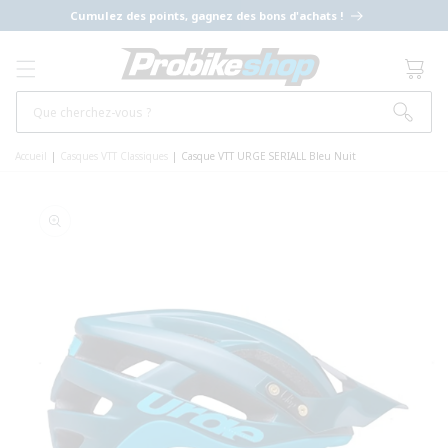
ET PASSER
Cumulez des points, gagnez des bons d'achats !
AU
CONTENU
Panier
Que cherchez-vous ?
Accueil
|
Casques VTT Classiques
|
Casque VTT URGE SERIALL Bleu Nuit
PASSER AUX
INFORMATIONS
PRODUITS