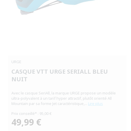
Ouvrir
le
média
URGE
1
dans
CASQUE VTT URGE SERIALL BLEU
une
fenêtre
NUIT
modale
Avec le casque SeriAll, la marque URGE propose un modèle
ultra-polyvalent à un tarif hyper attractif, plutôt orienté All
Mountain par sa forme Jet caractéristique,...
Lire plus
Prix conseillé* : 95,00 €
49,99 €
Prix
habituel