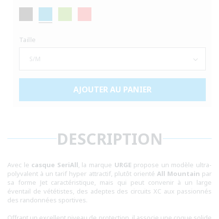
Taille
AJOUTER AU PANIER
DESCRIPTION
Avec le
casque SeriAll
, la marque
URGE
propose un modèle ultra-
polyvalent à un tarif hyper attractif, plutôt orienté
All Mountain
par
sa forme Jet caractéristique, mais qui peut convenir à un large
éventail de vététistes, des adeptes des circuits XC aux passionnés
des randonnées sportives.
Offrant un excellent niveau de protection, il associe une coque solide