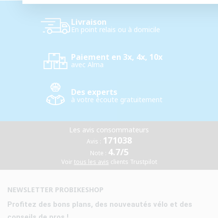
Livraison
En point relais ou à domicile
Paiement en 3x, 4x, 10x
avec Alma
Des experts
à votre écoute gratuitement
Les avis consommateurs
171038
Avis :
4.7/5
Note :
Voir
tous les avis
clients Trustpilot
NEWSLETTER PROBIKESHOP
Profitez des bons plans, des nouveautés vélo et des
conseils de pros !