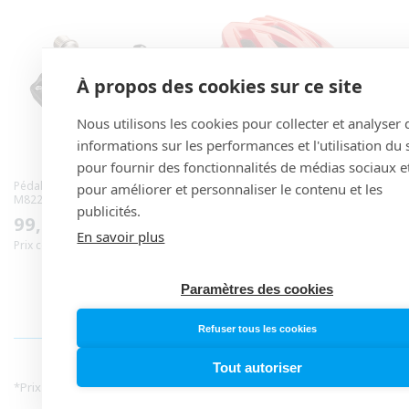
À propos des cookies sur ce site
Nous utilisons les cookies pour collecter et analyser 
informations sur les performances et l'utilisation du s
pour fournir des fonctionnalités de médias sociaux e
Pédales SHIMANO DEORE XT PD-
Casque VTT URGE SERIALL Rouge
pour améliorer et personnaliser le contenu et les
M8220 Noir
Prix
49,99 €
publicités.
Prix
99,99 €
Prix conseillé* : 95,00 €
habituel
En savoir plus
Prix conseillé* : 114,99 €
habituel
Paramètres des cookies
INFORMATIONS PRIX
Refuser tous les cookies
Tout autoriser
*
Prix de vente conseillé fournisseur en Septembre 2024