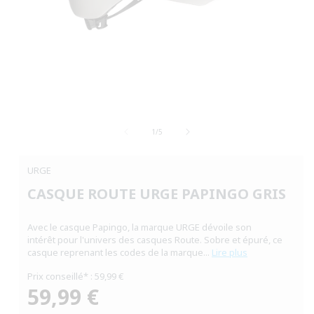
Ouvrir
le
de
média
1
/
5
1
dans
une
URGE
fenêtre
modale
CASQUE ROUTE URGE PAPINGO GRIS
Avec le casque Papingo, la marque URGE dévoile son
intérêt pour l'univers des casques Route. Sobre et épuré, ce
casque reprenant les codes de la marque...
Lire plus
Prix conseillé* : 59,99 €
59,99 €
Prix
habituel