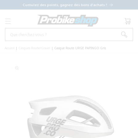
ET PASSER
Cumulez des points, gagnez des bons d'achats !
AU
CONTENU
Panier
Que cherchez-vous ?
Accueil
|
Casques Route/Gravel
|
Casque Route URGE PAPINGO Gris
PASSER AUX
INFORMATIONS
PRODUITS