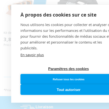
À propos des cookies sur ce site
Nous utilisons les cookies pour collecter et analyser 
informations sur les performances et l'utilisation du s
Kit de Réparation PARK TOOL VP-1
Casque Route URGE PAPINGO
pour fournir des fonctionnalités de médias sociaux e
Noir
Prix
3,89 €
pour améliorer et personnaliser le contenu et les
Prix
59,99 €
Prix conseillé* : 3,95 €
habituel
publicités.
Prix conseillé* : 59,99 €
habituel
En savoir plus
Paramètres des cookies
INFORMATIONS PRIX
Refuser tous les cookies
Tout autoriser
*
Prix de vente conseillé fournisseur en Septembre 2025
Livraison