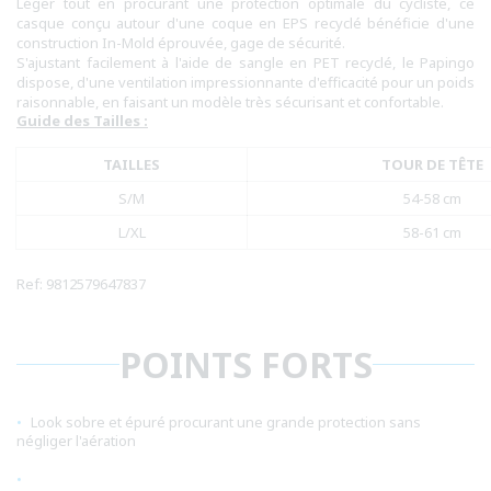
Léger tout en procurant une protection optimale du cycliste, ce
casque conçu autour d'une coque en EPS recyclé bénéficie d'une
construction In-Mold éprouvée, gage de sécurité.
S'ajustant facilement à l'aide de sangle en PET recyclé, le Papingo
dispose, d'une ventilation impressionnante d'efficacité pour un poids
raisonnable, en faisant un modèle très sécurisant et confortable.
Guide des Tailles :
TAILLES
TOUR DE TÊTE
S/M
54-58 cm
L/XL
58-61 cm
Ref: 9812579647837
POINTS FORTS
Look sobre et épuré procurant une grande protection sans
négliger l'aération