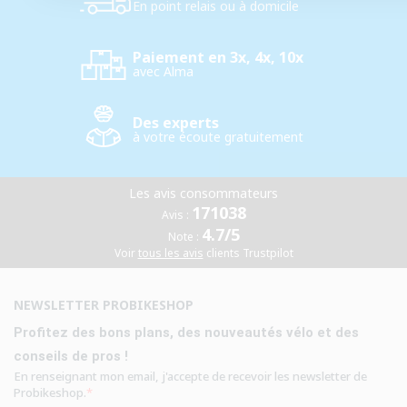
En point relais ou à domicile
Paiement en 3x, 4x, 10x
avec Alma
Des experts
à votre écoute gratuitement
Les avis consommateurs
171038
Avis :
4.7/5
Note :
Voir
tous les avis
clients Trustpilot
NEWSLETTER PROBIKESHOP
Profitez des bons plans, des nouveautés vélo et des
conseils de pros !
En renseignant mon email, j'accepte de recevoir les newsletter de
Probikeshop.