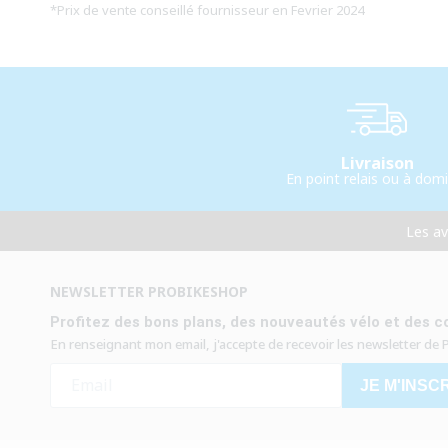
*
Prix de vente conseillé fournisseur en Fevrier 2024
Livraison
En point relais ou à domi
Les a
NEWSLETTER PROBIKESHOP
Profitez des bons plans, des nouveautés vélo et des co
En renseignant mon email, j'accepte de recevoir les newsletter de
JE M'INSC