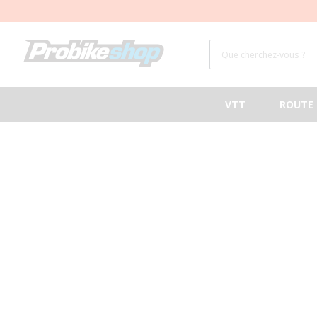
ET PASSER
AU
CONTENU
Que cherchez-vous ?
VTT
ROUTE
PASSER AUX
INFORMATIONS
PRODUITS