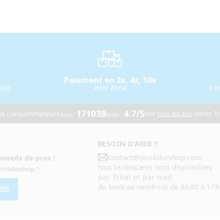
Paiement en 3x, 4x, 10x
cile
avec Alma
à v
171038
4.7/5
vis consommateurs
Voir
tous les avis
clients Tr
Avis :
Note :
BESOIN D'AIDE ?
contact@probikeshop.com
nseils de pros !
Nos techniciens sont disponibles
 Probikeshop.
par Tchat et par mail
du lundi au vendredi de 8h30 à 17h
RIS