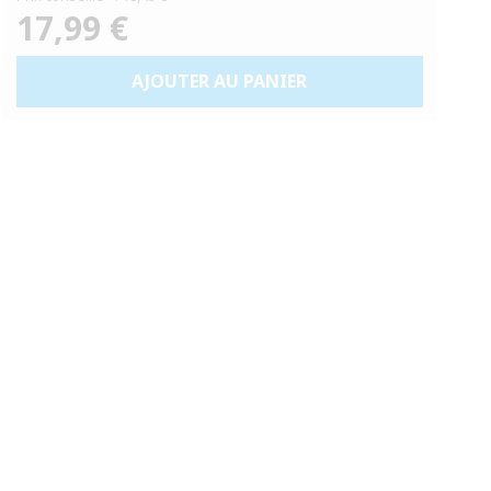
17,99 €
Prix
habituel
AJOUTER AU PANIER