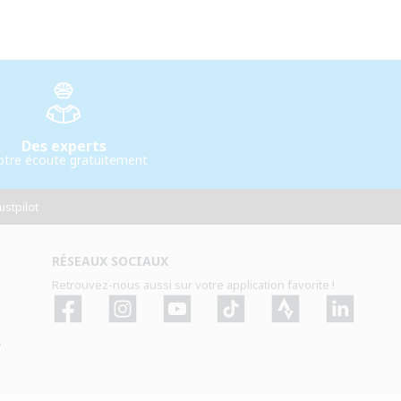
Des experts
otre écoute gratuitement
ustpilot
RÉSEAUX SOCIAUX
Retrouvez-nous aussi sur votre application favorite !
Facebook
Instagram
YouTube
TikTok
Strava
Strava
.