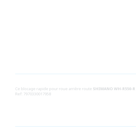
Ouvrir
le
média
1
dans
une
fenêtre
modale
Ce blocage rapide pour roue arrière route
SHIMANO WH-R550-R
Ref: 7970330017958