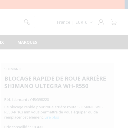
/
R
É
Connexion
Panier
France | EUR €
G
I
MX
MARQUES
O
N
SHIMANO
BLOCAGE RAPIDE DE ROUE ARRIÈRE
SHIMANO ULTEGRA WH-R550
Réf. fabricant : Y4BG98220
Ce blocage rapide pour roue arrière route SHIMANO WH-
R550-R 163 mm vous permettra de vous équiper ou de
remplacer cet élément.
Lire plus
Prix conseillé* : 18,49 €